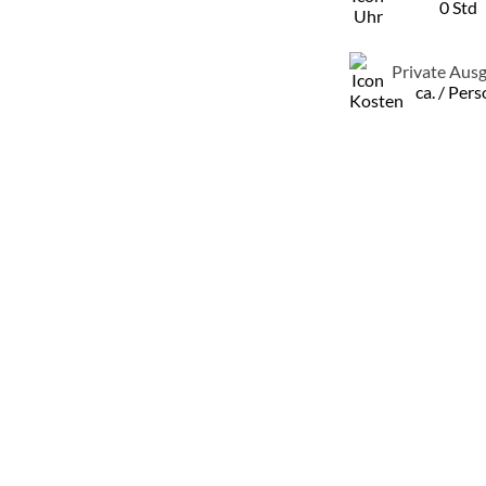
0 Std
Private Aus
ca. / Per