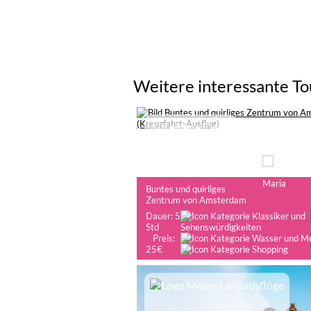
Weitere interessante To
Auf eigene Faust
Buntes und quirliges
Zentrum von Amsterdam
Dauer: 5
Std
Preis:
25€