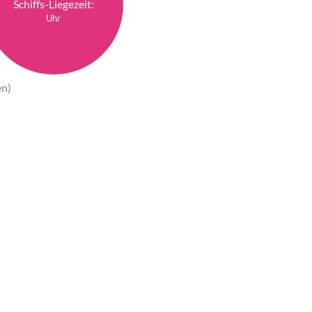
Schiffs-Liegezeit:
Uhr
en)