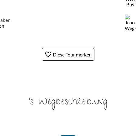
gaben
son
favorite_border
Diese Tour merken
's Wegbeschreibung