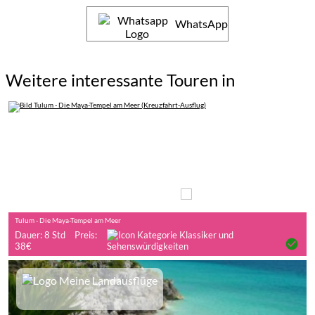
WhatsApp
Weitere interessante Touren in
Auf eigene Faust
Tulum - Die Maya-Tempel am Meer
Dauer: 8 Std
Preis:
check_circle
38€