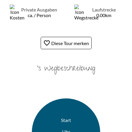
Private Ausgaben
Laufstrecke
ca. / Person
0.00km
favorite_border
Diese Tour merken
's Wegbeschreibung
Start
Uhr