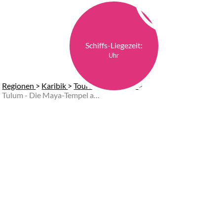
Schiffs-Liegezeit:
Uhr
Regionen
>
Karibik
>
Touren in Cozumel
>
Tulum - Die Maya-Tempel am Meer (Start am Hafen)