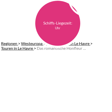
Schiffs-Liegezeit:
Uhr
Regionen
>
Westeuropa
>
Landausflüge in Le Havre
>
Touren in Le Havre
>
Das romantische Honfleur genießen (Start am Hafen)