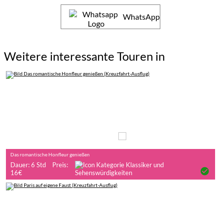
WhatsApp
Weitere interessante Touren in
Auf eigene Faust
Das romantische Honfleur genießen
Dauer: 6 Std
Preis:
check_circle
16€
Auf eigene Faust