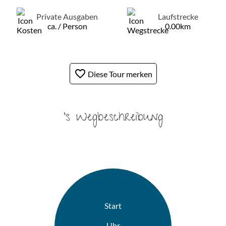
Private Ausgaben
Laufstrecke
ca. / Person
0.00km
favorite_border
Diese Tour merken
's Wegbeschreibung
Start
Uhr