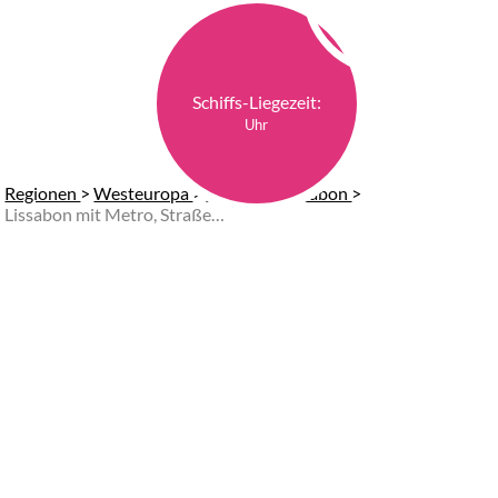
Schiffs-Liegezeit:
Uhr
Regionen
>
Westeuropa
>
Touren in Lissabon
>
Lissabon mit Metro, Straßenbahn und zu Fuß erkunden (Start am Hafen)