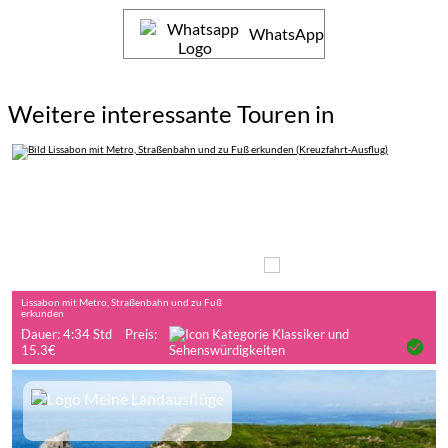
WhatsApp
Weitere interessante Touren in
Auf eigene Faust
Lissabon mit Metro, Straßenbahn und zu Fuß
erkunden
Dauer: 4:34 Std
Preis:
check_circle
15.3€