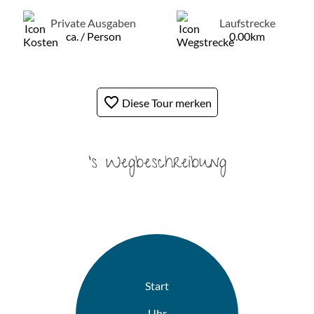
Private Ausgaben
Laufstrecke
ca. / Person
0.00km
favorite_border
Diese Tour merken
's Wegbeschreibung
Start
Uhr