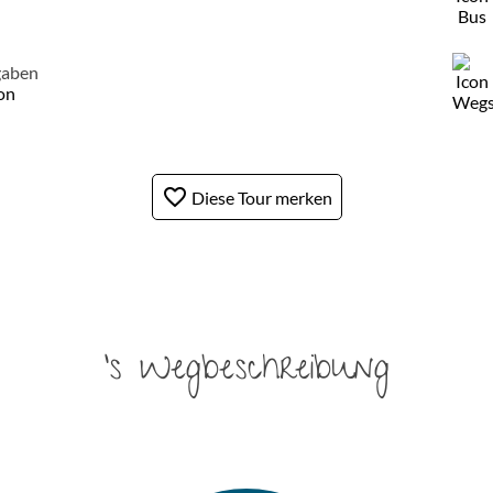
gaben
son
favorite_border
Diese Tour merken
's Wegbeschreibung