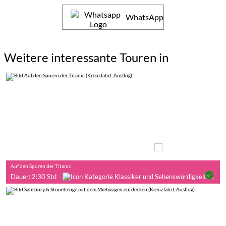
WhatsApp
Weitere interessante Touren in
Auf eigene Faust
Auf den Spuren der Titanic
check_circle
Dauer: 2:30 Std
Auf eigene Faust