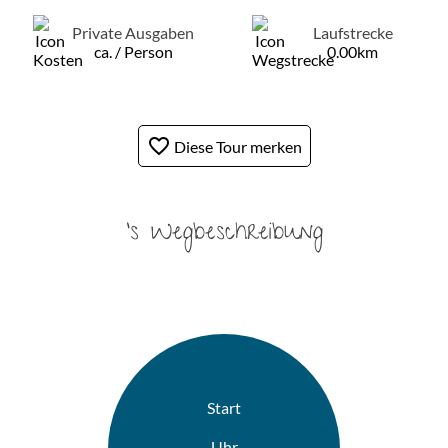
Private Ausgaben
Laufstrecke
ca. / Person
0.00km
favorite_border
Diese Tour merken
's Wegbeschreibung
Start
Uhr