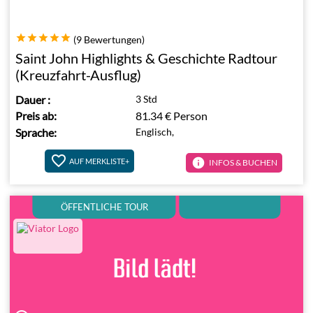
(9 Bewertungen)
Saint John Highlights & Geschichte Radtour
(Kreuzfahrt-Ausflug)
Dauer
:
3 Std
Preis ab:
81.34 €
Person
Sprache:
Englisch,
info
AUF MERKLISTE+
INFOS & BUCHEN
ÖFFENTLICHE TOUR