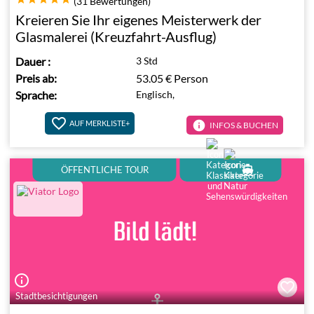
(31 Bewertungen)
Kreieren Sie Ihr eigenes Meisterwerk der
Glasmalerei (Kreuzfahrt-Ausflug)
Dauer
:
3 Std
Preis ab:
53.05 €
Person
Sprache:
Englisch,
info
AUF MERKLISTE+
INFOS & BUCHEN
directions_boat
ÖFFENTLICHE TOUR
info_outline
Stadtbesichtigungen