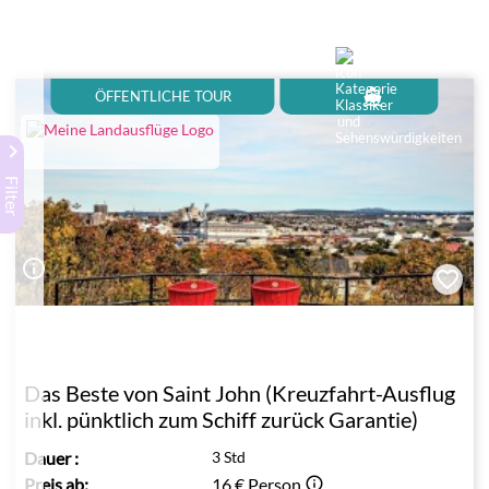
directions_boat
ÖFFENTLICHE TOUR
keyboard_arrow_right
Filter
info_outline
Das Beste von Saint John (Kreuzfahrt-Ausflug
inkl. pünktlich zum Schiff zurück Garantie)
Dauer
:
3 Std
Preis ab:
16 €
Person
info_outline