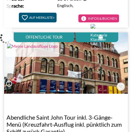
Sprache:
Englisch,
info
AUF MERKLISTE+
INFOS & BUCHEN
directions_boat
ÖFFENTLICHE TOUR
info_outline
Abendliche Saint John Tour inkl. 3-Gänge-
Menü (Kreuzfahrt-Ausflug inkl. pünktlich zum
Schiff zurück Garantie)