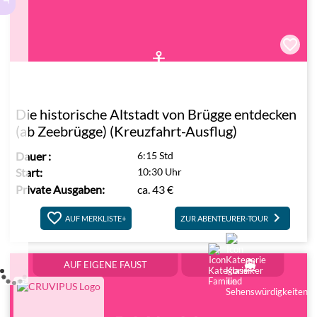
Die historische Altstadt von Brügge entdecken
(ab Zeebrügge) (Kreuzfahrt-Ausflug)
Dauer
:
6:15 Std
Start:
10:30 Uhr
Private Ausgaben:
ca.
43 €
keyboard_arrow_right
AUF MERKLISTE+
ZUR ABENTEURER-TOUR
directions_boat
AUF EIGENE FAUST