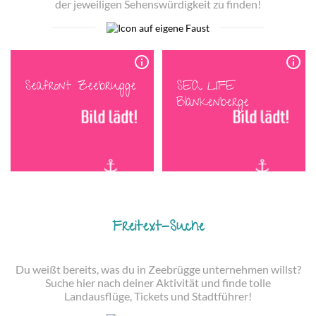
der jeweiligen Sehenswürdigkeit zu finden!
info_outline
info_outline
Seafront Zeebrugge
SEA LIFE
Blankenberge
Freitext-Suche
Du weißt bereits, was du in Zeebrügge unternehmen willst?
Suche hier nach deiner Aktivität und finde tolle
Landausflüge, Tickets und Stadtführer!