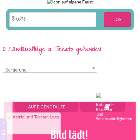
LOS
0 Landausflüge & Tickets gefunden
Sortierung
Sortierung
directions_boat
AUF EIGENE FAUST
keyboard_arrow_right
Filter