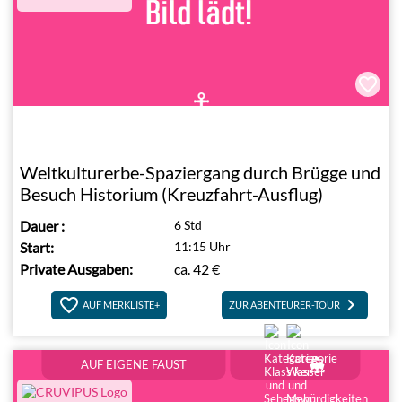
Weltkulturerbe-Spaziergang durch Brügge und
Besuch Historium (Kreuzfahrt-Ausflug)
Dauer
:
6 Std
Start:
11:15 Uhr
Private Ausgaben:
ca.
42 €
keyboard_arrow_right
AUF MERKLISTE+
ZUR ABENTEURER-TOUR
directions_boat
AUF EIGENE FAUST